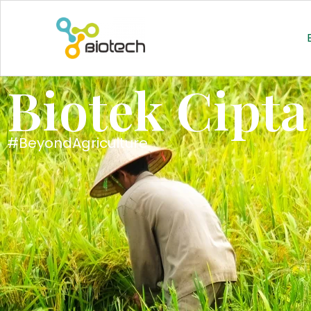
Biotek Cipta
#BeyondAgriculture