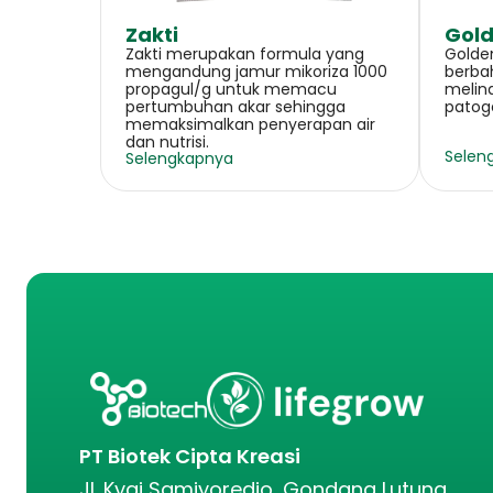
Zakti
Gold
Zakti merupakan formula yang
Golden
mengandung jamur mikoriza 1000
berba
propagul/g untuk memacu
melin
pertumbuhan akar sehingga
patoge
memaksimalkan penyerapan air
dan nutrisi.
Selen
Selengkapnya
PT Biotek Cipta Kreasi
Jl. Kyai Samiyoredjo, Gondang Lutung,