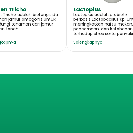
en Tricho​
Lactoplus​​
 Tricho adalah biofungisida
Lactoplus adalah probiotik
han jamur antagonis untuk
berbasis Lactobacillus sp. un
dungi tanaman dari jamur
meningkatkan nafsu makan,
n tanah.​
pencernaan, dan ketahanan
terhadap stres serta penyakit
gkapnya
Selengkapnya